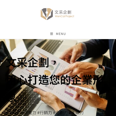
MENU
文采企劃，
用心打造您的企業形
象
#文案力 #視覺力 #行銷力
#企劃力 #永續力