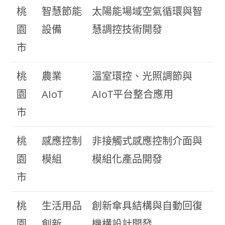
桃
智慧節能
太陽能場域空氣循環與智
園
設備
慧調控技術開發
市
桃
農業
溫室環控、光照調節與
園
AIoT
AIoT平台整合應用
市
桃
感應控制
非接觸式感應控制介面與
園
模組
模組化產品開發
市
桃
生活用品
創新傘具結構與自動回復
園
創新
機構設計開發