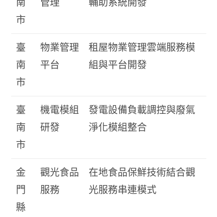
南
管理
輔助系統開發
市
臺
物業管理
租屋物業管理雲端服務模
南
平台
組與平台開發
市
臺
機電模組
發電設備負載調控與廢氣
南
研發
淨化模組整合
市
金
觀光食品
在地食品保鮮技術結合觀
門
服務
光服務串連模式
縣