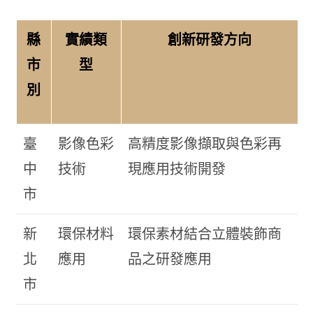
縣
實績類
創新研發方向
市
型
別
臺
影像色彩
高精度影像擷取與色彩再
中
技術
現應用技術開發
市
新
環保材料
環保素材結合立體裝飾商
北
應用
品之研發應用
市